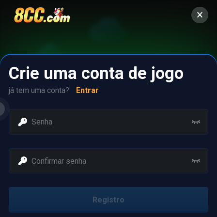
Crie uma conta de jogo
já tem uma conta?
Entrar
Access restricted
Registro
Your IP address is not within the scope of our